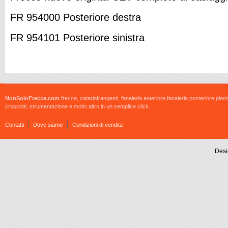
FR 954000 Posteriore destra
FR 954101 Posteriore sinistra
NonSoloFrecce.com
frecce, catarinfrangenti, fanaleria anteriore,fanaleria posteriore plast
croscotti, strumentazione e molto altro in un semplice click.
Contatti
Dove siamo
Condizioni di vendita
Desi