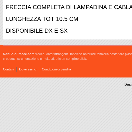
FRECCIA COMPLETA DI LAMPADINA E CABL
LUNGHEZZA TOT 10.5 CM
DISPONIBILE DX E SX
NonSoloFrecce.com
frecce, catarinfrangenti, fanaleria anteriore,fanaleria posteriore plast
croscotti, strumentazione e molto altro in un semplice click.
Contatti
Dove siamo
Condizioni di vendita
Desi