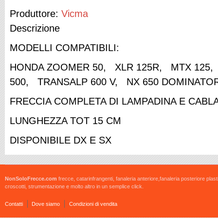
Produttore:
Vicma
Descrizione
MODELLI COMPATIBILI:
HONDA ZOOMER 50, XLR 125R, MTX 125, 
500, TRANSALP 600 V, NX 650 DOMINATOR
FRECCIA COMPLETA DI LAMPADINA E CABL
LUNGHEZZA TOT 15 CM
DISPONIBILE DX E SX
NonSoloFrecce.com
frecce, catarinfrangenti, fanaleria anteriore,fanaleria posteriore plast
croscotti, strumentazione e molto altro in un semplice click.
Contatti
Dove siamo
Condizioni di vendita