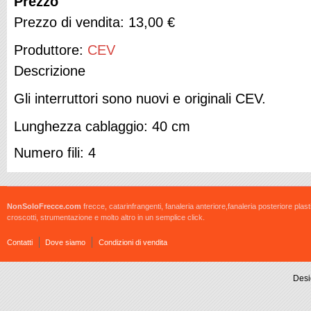
Prezzo
Prezzo di vendita:
13,00 €
Produttore:
CEV
Descrizione
Gli interruttori sono nuovi e originali CEV.
Lunghezza cablaggio: 40 cm
Numero fili: 4
NonSoloFrecce.com
frecce, catarinfrangenti, fanaleria anteriore,fanaleria posteriore plast
croscotti, strumentazione e molto altro in un semplice click.
Contatti
Dove siamo
Condizioni di vendita
Desi