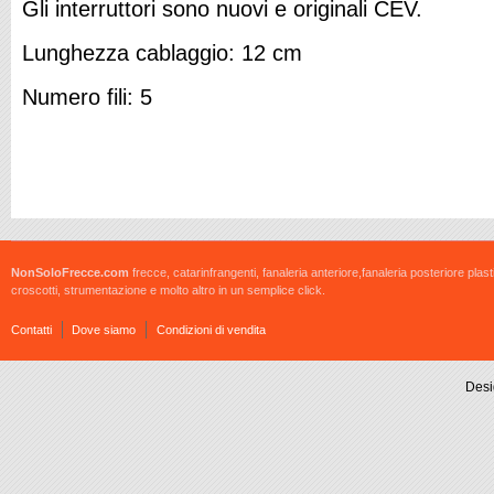
Gli interruttori sono nuovi e originali CEV.
Lunghezza cablaggio: 12 cm
Numero fili: 5
NonSoloFrecce.com
frecce, catarinfrangenti, fanaleria anteriore,fanaleria posteriore plast
croscotti, strumentazione e molto altro in un semplice click.
Contatti
Dove siamo
Condizioni di vendita
Desi