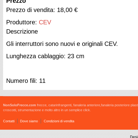
Prezzo
Prezzo di vendita:
18,00 €
Produttore:
CEV
Descrizione
Gli interruttori sono nuovi e originali CEV.
Lunghezza cablaggio: 23 cm
Numero fili: 11
NonSoloFrecce.com
frecce, catarinfrangenti, fanaleria anteriore,fanaleria posteriore plast
croscotti, strumentazione e molto altro in un semplice click.
Contatti
Dove siamo
Condizioni di vendita
Desi