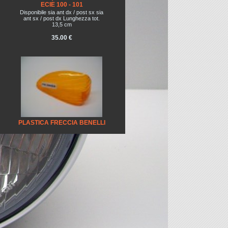
ECIE 100 - 101
Disponibile sia ant dx / post sx sia
ant sx / post dx Lunghezza tot.
13,5 cm
35.00 €
PLASTICA FRECCIA BENELLI
K2 ANT DX CEV 564
15.00 €