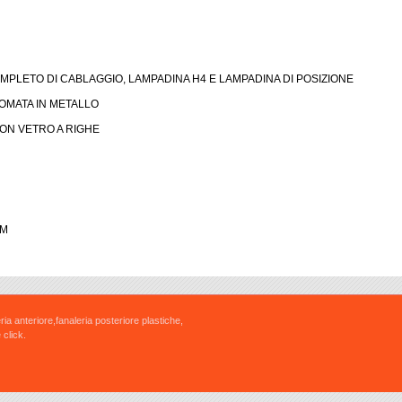
PLETO DI CABLAGGIO, LAMPADINA H4 E LAMPADINA DI POSIZIONE
ROMATA IN METALLO
 CON VETRO A RIGHE
CM
ria anteriore,fanaleria posteriore plastiche,
 click.