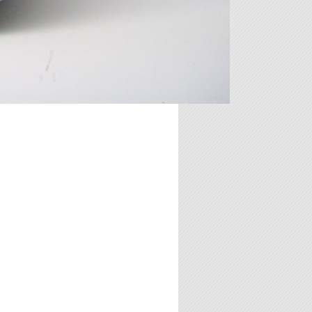
comando commutatore
interruttore aprilia-cagiva-
ducati-garelli-gilera-morini-
malaguti-honda-yamaha - f
comando commutatore interruttore
aprilia-cagiva-ducati-garelli-gilera-
morini-malaguti-honda-yamaha
20.00 €
CONTAGIRI ELETTRONICO
12V. CORRENTE ALTERNATA
60.00 €