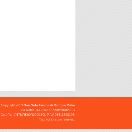
FRECCIA _ HONDA CB-CBX-
CBR-XL
7029 FRECCIA HONDA CB-CBX-
CBR-XL
23.00 €
FRECCIA _ APRILIA - BETA
FRECCIA _ APRILIA - BETA
18.00 €
Copyright 2013
Non Solo Frecce di Ventura Mirko
Via Roma, 43 26020 Casalmorano CR
Cod.Fis. VNTMRK90R22D150I, P.IVA 01513690196.
Tutti i diritti sono riservati.