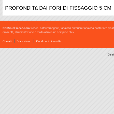
PROFONDITà DAI FORI DI FISSAGGIO 5 CM
NonSoloFrecce.com
frecce, catarinfrangenti, fanaleria anteriore,fanaleria posteriore plast
croscotti, strumentazione e molto altro in un semplice click.
Contatti
Dove siamo
Condizioni di vendita
Desi