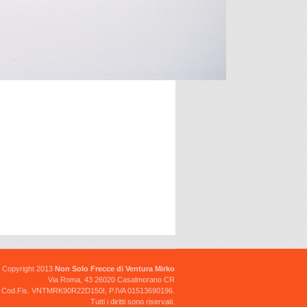
FRECCIA: UNIVERSALE
CROMATA PER MOTO /
CICLOMOTORE
5.00 €
CONTAGIRI ELETTRONICO
12V. CORRENTE ALTERNATA
60.00 €
Copyright 2013
Non Solo Frecce di Ventura Mirko
Via Roma, 43 26020 Casalmorano CR
Cod.Fis. VNTMRK90R22D150I, P.IVA 01513690196.
Tutti i diritti sono riservati.