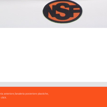
ria anteriore,fanaleria posteriore plastiche,
 click.