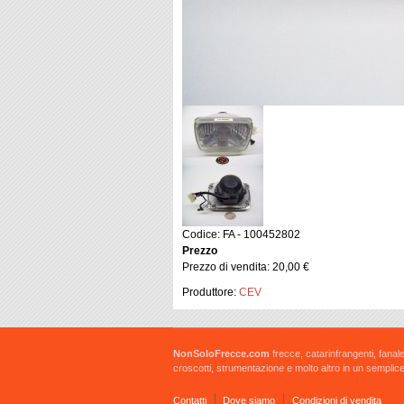
Codice: FA - 100452802
Prezzo
Prezzo di vendita:
20,00 €
Produttore:
CEV
NonSoloFrecce.com
frecce, catarinfrangenti, fanale
croscotti, strumentazione e molto altro in un semplice
Contatti
Dove siamo
Condizioni di vendita