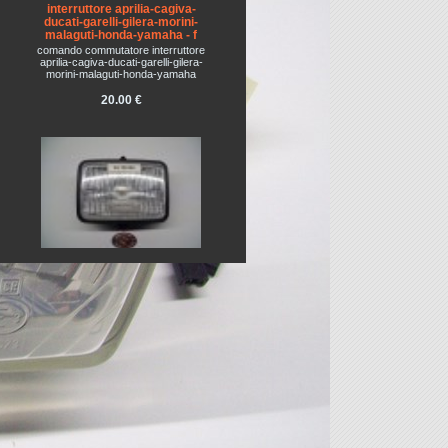
interruttore aprilia-cagiva-
ducati-garelli-gilera-morini-
malaguti-honda-yamaha - f
comando commutatore interruttore
aprilia-cagiva-ducati-garelli-gilera-
morini-malaguti-honda-yamaha
20.00 €
FARO HONDA PX - R - 50 - CEV
256
Faro nuovo originale cev completo
di lampadine 12v.
18.00 €