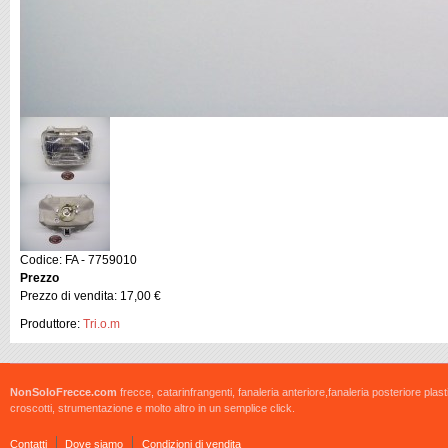
Codice: FA - 7759010
Prezzo
Prezzo di vendita:
17,00 €
Produttore:
Tri.o.m
NonSoloFrecce.com
frecce, catarinfrangenti, fanaleria anteriore,fanaleria posteriore plast
croscotti, strumentazione e molto altro in un semplice click.
Contatti
Dove siamo
Condizioni di vendita