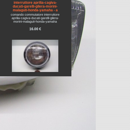
interruttore aprilia-cagiva-
ducati-garelli-gilera-morini-
malaguti-honda-yamaha - a
comando commutatore interruttore
aprilia-cagiva-ducati-garelli-gilera-
morini-malaguti-honda-yamaha
16.00 €
FARO UNIVERSALE MOTO
GUZZI DUCATI HONDA SUZUKI
YAMAHA NAKED
FARO UNIVERSALE MOTO
GUZZI DUCATI HONDA SUZUKI
YAMAHA NAKED
107.00 €