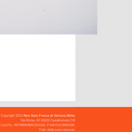
CRUSCOTTO HONDA 50cc
completo di lampadine
40.00 €
FRECCIA - CAGIVA-GILERA-
APRILIA
Copyright 2013
Non Solo Frecce di Ventura Mirko
Via Roma, 43 26020 Casalmorano CR
Cod.Fis. VNTMRK90R22D150I, P.IVA 01513690196.
Tutti i diritti sono riservati.
FARO GARELLI - MALAGUTI -