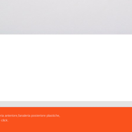
ria anteriore,fanaleria posteriore plastiche,
 click.