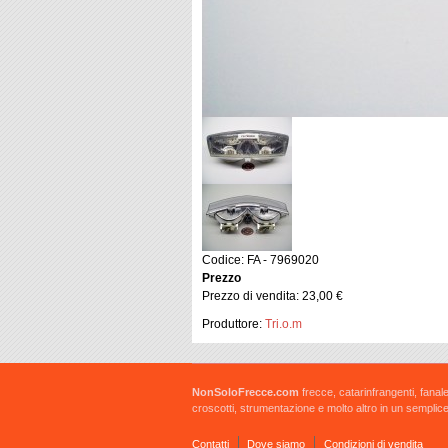
Codice: FA - 7969020
Prezzo
Prezzo di vendita:
23,00 €
Produttore:
Tri.o.m
NonSoloFrecce.com
frecce, catarinfrangenti, fanale
croscotti, strumentazione e molto altro in un semplice
Contatti
Dove siamo
Condizioni di vendita