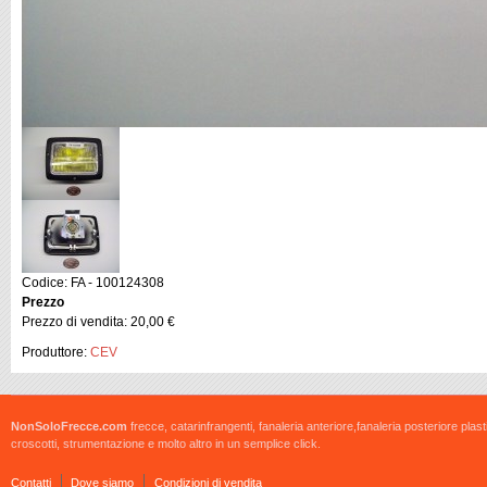
Codice: FA - 100124308
Prezzo
Prezzo di vendita:
20,00 €
Produttore:
CEV
NonSoloFrecce.com
frecce, catarinfrangenti, fanaleria anteriore,fanaleria posteriore plast
croscotti, strumentazione e molto altro in un semplice click.
Contatti
Dove siamo
Condizioni di vendita