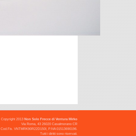
CROMATA MOTO CUSTOM
18.00 €
FARO ITALJET DRAGSTER -
FORMULA 50
Faro nuovo originale triom
completo di lampadine.
23.00 €
Copyright 2013
Non Solo Frecce di Ventura Mirko
Via Roma, 43 26020 Casalmorano CR
Cod.Fis. VNTMRK90R22D150I, P.IVA 01513690196.
FRECCIA: YAMAHA
Tutti i diritti sono riservati.