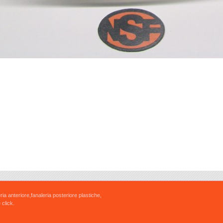
ria anteriore,fanaleria posteriore plastiche,
 click.