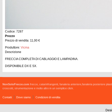
Codice: 7287
Prezzo
Prezzo di vendita:
11,00 €
Produttore:
Vicma
Descrizione
FRECCIA COMPLETA DI CABLAGGIO E LAMPADINA.
DISPONIBILE DX E SX.
NonSoloFrecce.com
frecce, catarinfrangenti, fanaleria anteriore,fanaleria posteriore plast
croscotti, strumentazione e molto altro in un semplice click.
Contatti
Dove siamo
Condizioni di vendita
Desi