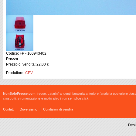
Codice: FP - 100943402
Prezzo
Prezzo di vendita:
22,00 €
Produttore:
CEV
NonSoloFrecce.com
frecce, catarinfrangenti, fanaleria anteriore,fanaleria posteriore plast
croscotti, strumentazione e molto altro in un semplice click.
Contatti
Dove siamo
Condizioni di vendita
Desi