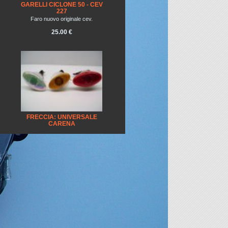
GARELLI CICLONE 50 - CEV
227
Faro nuovo originale cev.
25.00 €
FRECCIA: UNIVERSALE
CARENA
5.00 €
FARO UNIVERSALE MOTO