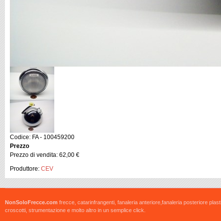
Codice: FA - 100459200
Prezzo
Prezzo di vendita:
62,00 €
Produttore:
CEV
NonSoloFrecce.com
frecce, catarinfrangenti, fanaleria anteriore,fanaleria posteriore plast
croscotti, strumentazione e molto altro in un semplice click.