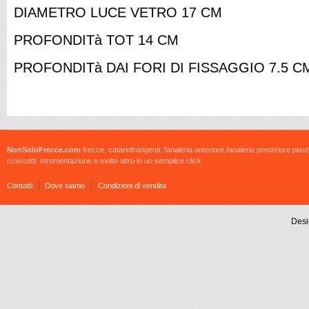
DIAMETRO LUCE VETRO 17 CM
PROFONDITà TOT 14 CM
PROFONDITà DAI FORI DI FISSAGGIO 7.5 C
NonSoloFrecce.com
frecce, catarinfrangenti, fanaleria anteriore,fanaleria posteriore plast
croscotti, strumentazione e molto altro in un semplice click.
Contatti
Dove siamo
Condizioni di vendita
Desi